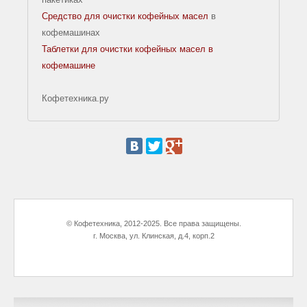
Средство для очистки кофейных масел
в
Кофе
кофемашинах
в
Таблетки для очистки кофейных масел в
зернах
кофемашине
Кофе
молотый
Кофетехника.ру
для
френч
пресса
Кофе
в
капсулах
© Кофетехника, 2012-2025. Все права защищены.
Nespresso
г. Москва, ул. Клинская, д.4, корп.2
ПРОИЗВОДИТЕЛИ
Saeco