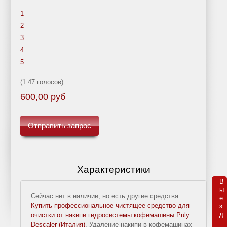
Ремонт
о
1
кофемашин
воде
2
Delonghi
3
Обслуживание
4
кофемашин
5
Наши
(1.47 голосов)
цены
600,00 руб
на
ремонт
Отправить запрос
кофемашин
ИНТЕРЕСНОЕ
Характеристики
ТУТ
Публикации о
В

кофе и чае
ы

Сейчас нет в наличии, но есть другие средства
е

Магазин
Купить профессиональное чистящее средство для
з

премиального
д 

очистки от накипи гидросистемы кофемашины Puly
кофе
Descaler (Италия)
. Удаление накипи в кофемашинах