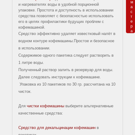
м

и нагревателях воды в удобной порционной
а

упаковке. Простота и доступность в использовании
с

КАТАЛОГ
средства позволяет с безопасностью использовать
т

е

его в целях профилактики будущих проблем с
ТОВАРОВ
р

Капсульные
кофемашиной.
а
Средство эффективно удаляет известковый налёт в
кофемашины
водном контуре кофемашины.Простое и безопасное
Чистящие
в использовании.
средства
Содержимое одного пакетика следует растворить в
для
1 литре воды.
кофемашин
Полученный раствор залить в резервуар для воды.
Далее следовать инструкции к кофемашине.
Запчасти
Упаковка из 10 пакетиков по 30 гр. рассчитана на 10
для
чисток.
кофемашин
Аксессуары
Для
чистки кофемашины
выберите альтернативные
для
качественные средства:
кофемашин
Средство для декальцинации кофемашин
в
пакетиках