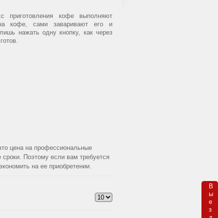
с приготовления кофе выполняют
на кофе, сами заваривают его и
лишь нажать одну кнопку, как через
готов.
 что цена на профессиональные
 сроки. Поэтому если вам требуется
экономить на ее приобретении.
В

ы

е

з

д 
