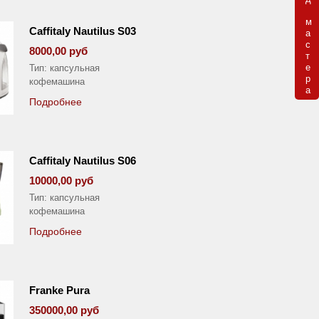
м

Caffitaly Nautilus S03
а

с

8000,00 руб
т

е

Тип: капсульная
р

кофемашина
а
Подробнее
Caffitaly Nautilus S06
10000,00 руб
Тип: капсульная
кофемашина
Подробнее
Franke Pura
350000,00 руб