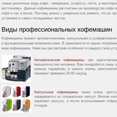
самые различные виды кофе – американо, эспрессо, латте, а некоторы
восточному». Данные кофемашины рассчитаны на производство кофе в
кофе в час и более. Поэтому можно с уверенностью заявить, что их п
установки в самых посещаемых местах.
Виды профессиональных кофемашин
Кофемашины бывают автоматическими, капсульными и суперавтомати
и функциональными возможностями. В зависимости от ваших потребнос
иная кофемашина. Ниже мы рассмотрим особенности каждого типа устр
Автоматические кофемашины
при приготовлен
вмешательства человека. Вам понадобится лишь з
нужные параметры и нажать кнопку приготовлен
занимает примерно 20-40 секунд.
Капсульные кофемашины
также очень просты
заваривается из специальных капсул. Многие ка
заряжают капсулу, а после использования отбра
отходов.