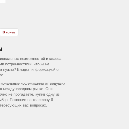
В конец
ы
иональных возможностей и класса
ми потребностями, чтобы не
ам нужно? Владея информацией о
ос.
ссиональные кофемашины от ведущих
на международном рынке. Они
чно не прогадаете, купив одну из
бор. Позвонив по телефону 8
нтересующих вас вопросах.