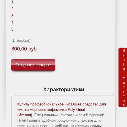
1
кофемашин
воде
2
Delonghi
3
Обслуживание
4
кофемашин
5
Наши
(1 голосов)
цены
800,00 руб
на
В

ы

ремонт
е

з

кофемашин
Отправить запрос
д 

м

ИНТЕРЕСНОЕ
а

с

ТУТ
Характеристики
т

Публикации о
е

кофе и чае
р

Купить профессиональное чистящее средство для
а
Магазин
чистки жерновов кофемолки Puly Grind
премиального
(Италия)
. Специальный кристаллический порошок
кофе
Пули Гринд в удобной порционной упаковке для
очистки жерновов (ножей) как профессиональных