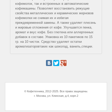
кофемолок, так и встроенных в автоматические
КАТАЛОГ
кофемашины. Позволяет восстановить режущие
свойства металлических и керамических жерновов
ТОВАРОВ
Капсульные
кофемолки не снимая их и избегая
преждевременной замены. А также удаляет плесень
кофемашины
и жировые отложения от кофе. Улучшается пенка,
Чистящие
аромат и вкус кофе. Без глютена или аллергенных
добавок в составе. Упаковка из 10 пакетиков по 15
средства
гр. на 10 чисток. Средство удаляет остатки
для
ароматизаторовтаких как шоколад, ваниль,специи.
кофемашин
Запчасти
для
кофемашин
Аксессуары
для
© Кофетехника, 2012-2025. Все права защищены.
кофемашин
г. Москва, ул. Клинская, д.4, корп.2