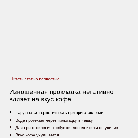
Delonghi
Обслуживание
кофемашин
Наши
цены
на
ремонт
кофемашин
ИНТЕРЕСНОЕ
Читать статью полностью..
ТУТ
Публикации о
Изношенная прокладка негативно
кофе и чае
влияет на вкус кофе
Магазин
премиального
Нарушается герметичность при приготовлении
кофе
Вода протекает через прокладку в чашку
Для приготовления требуется дополнительное усилие
Вкус кофе ухудшается