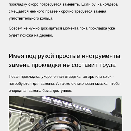
прокладку скоро потребуется заменить. Если ручка холдера
чае
смещается немного правее - срочно требуется замена
Статьи
уплотнительного кольца.
о
Совсем не нужно дожидаться момента пока прокладка уже
кофе
будет похожа на дерево.
Статьи
о
Имея под рукой простые инструменты,
кофемашинах
замена прокладки не составит труда
Справочная
информация
Новая прокладка, укороченная отвертка, штырь или крюк -
Статьи
потребуются для замены. А также силиконовая смазка, чтобы
очередная замена была доступнее.
о
воде
Карта
сайта