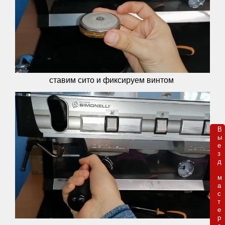
ставим сито и фиксируем винтом
В

ы

е

з

д 

м

а

с

т

е

р
