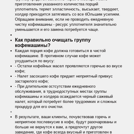
приготовления указанного количества порций
уплотнитель теряет элластичность, высыхает, твердеет,
холдер приходится затягивать со все бОльшим усилием.
Обращаем внимание, если не проводить ежедневную
чистку кофемашины - ресурс уплотнителя значительно
уменьшается и его замена потребуется чаще.
Как правильно очищать группу
кофемашины?
Каждая порция кофе должна готовиться в чистой
кофемашине. В противном случае кофе может
ухудшиться по вкусу:
- Остатки кофейных масел проявляются горечью во вкусе
кофе;
- Налет засохшего кофе придает неприятный привкус
застарелого кофе;
- При длительном остсутствии ежедневного
обслуживания, в труднодоступных местах группы
кофемашины и холдера осаждается черный сажевый
налет, который потребует более трудоемких и сложных
процедур для его очистки.
В результате, ваши клиенты, почувствовав горечь и
неприятное послевкусие в кофе, будут разочарованы и
больше не вернутся к вам, а предпочтут другое
заведение, где кофе всегда вкусный и приготовлен в