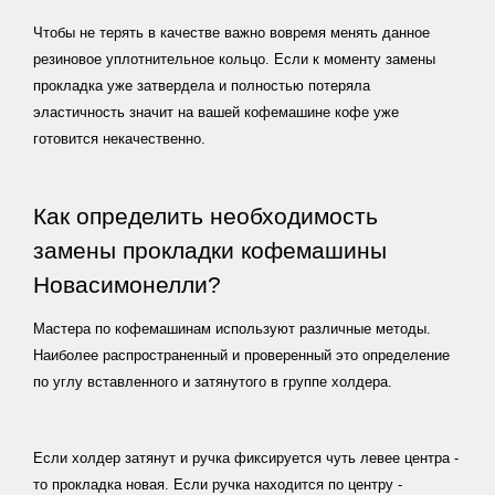
Кофе
Чтобы не терять в качестве важно вовремя менять данное
в
резиновое уплотнительное кольцо. Если к моменту замены
зернах
прокладка уже затвердела и полностью потеряла
Кофе
эластичность значит на вашей кофемашине кофе уже
молотый
готовится некачественно.
для
френч
Как определить необходимость
пресса
замены прокладки кофемашины
Кофе
Новасимонелли?
в
капсулах
Мастера по кофемашинам используют различные методы.
Nespresso
Наиболее распространенный и проверенный это определение
по углу вставленного и затянутого в группе холдера.
РУБРИКИ
Если холдер затянут и ручка фиксируется чуть левее центра -
Статьи
то прокладка новая. Если ручка находится по центру -
о