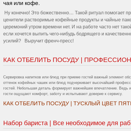
чая или кофе.
Ну конечно! Это божественно… Такой ритуал помогает п
ценители растворимые кофейные продукты и чайные пакет
церемоний утром времени нет. И на работе часто нет так
если хочется выпить чего-нибудь бодрящего и качественн
усилий? Выручит френч-пресс!
КАК ОТБЕЛИТЬ ПОСУДУ | ПРОФЕССИО
Сервировка напитков или блюд при приеме гостей важный элемент об
оттенок кофейных чашек или блюд подчеркивает высочайший профес
гостей. Небольшая деталь формирует важнейшее впечатление. Ведь 
гости ощущают комфорт, заботу и испытывают доверие к сервису.
КАК ОТБЕЛИТЬ ПОСУДУ | ТУСКЛЫЙ ЦВЕТ ПЯ
Набор бариста | Все необходимое для ра