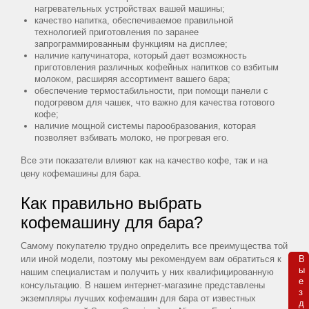
Магазин
нагревательных устройствах вашей машины;
премиального
качество напитка, обеспечиваемое правильной
кофе
технологией приготовления по заранее
запрограммированным функциям на дисплее;
наличие капучинатора, который дает возможность
приготовления различных кофейных напитков со взбитым
Кофе
молоком, расширяя ассортимент вашего бара;
обеспечение термостабильности, при помощи панели с
в
подогревом для чашек, что важно для качества готового
кофе;
зернах
наличие мощной системы парообразования, которая
Кофе
позволяет взбивать молоко, не прогревая его.
молотый
Все эти показатели влияют как на качество кофе, так и на
цену кофемашины для бара.
для
френч
Как правильно выбрать
пресса
кофемашину для бара?
Кофе
Самому покупателю трудно определить все преимущества той
в
В

или иной модели, поэтому мы рекомендуем вам обратиться к
ы

капсулах
нашим специалистам и получить у них квалифицированную
е

консультацию. В нашем интернет-магазине представлены
Nespresso
з

экземпляры лучших кофемашин для бара от известных
д 
