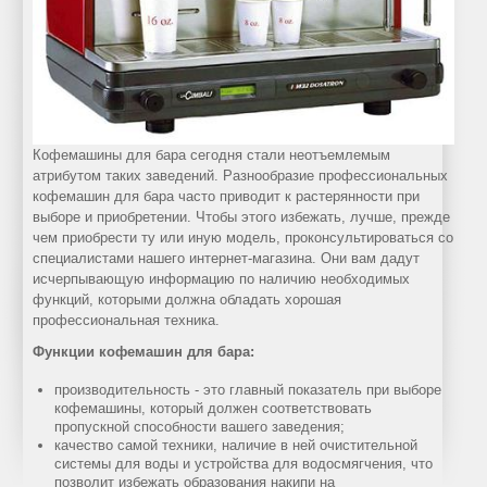
кофемашин
информация
Franke
Статьи
Ремонт
о
кофемашин
воде
Delonghi
Кофемашины для бара сегодня стали неотъемлемым
Обслуживание
атрибутом таких заведений. Разнообразие профессиональных
кофемашин
кофемашин для бара часто приводит к растерянности при
Наши
выборе и приобретении. Чтобы этого избежать, лучше, прежде
чем приобрести ту или иную модель, проконсультироваться со
цены
специалистами нашего интернет-магазина. Они вам дадут
на
исчерпывающую информацию по наличию необходимых
ремонт
функций, которыми должна обладать хорошая
профессиональная техника.
кофемашин
Функции кофемашин для бара:
ИНТЕРЕСНОЕ
производительность - это главный показатель при выборе
кофемашины, который должен соответствовать
ТУТ
пропускной способности вашего заведения;
Публикации о
качество самой техники, наличие в ней очистительной
кофе и чае
системы для воды и устройства для водосмягчения, что
позволит избежать образования накипи на