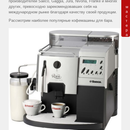
производителей Saeco, Gaggia, Jura, Nivona, Franke и многих
других, превосходно зарекомендовавших себя на
м

РУБРИКИ
а

международном рынке благодаря качеству своей продукции.
с

Рассмотрим наиболее популярные кофемашины для бара.
т

Статьи
е

р

о
а
чае
Статьи
о
кофе
Статьи
о
кофемашинах
Справочная
информация
Статьи
о
воде