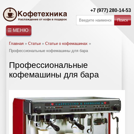
+7 (977) 280-14-53
☰ МЕНЮ
Главная
»
Статьи
»
Статьи о кофемашинах
»
СТАТЬИ
ГЛАВНАЯ
КОФЕМАШИНЫ
РЕМОНТ
АРЕНДА
ФИЛЬТРЫ
О
КОНТАКТЫ
Профессиональные кофемашины для бара
Saeco
Ремонт
Обслуживание
Статьи
КОФЕМАШИН
КОФЕМАШИН
ВОДЫ
КОМПАНИИ
Профессиональные
кофемашин
пурифайеров
о
Jura
кофемашины для бара
Saeco
чае
Nivona
Ремонт
Статьи
WMF
кофемашин
о
Gaggia
Jura
кофемашинах
Franke
Ремонт
Статьи
Caffitaly
кофемашин
о
La
Gaggia
кофе
Cimbali
Ремонт
Справочная
Schaerer