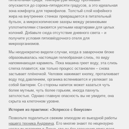
в
опускаются до сорока–пятидесяти градусов, а это идеальная
зона комфорта для термофилов. Толстый слой кофейного
капсулах
жира на внутренних стенках превращается в питательный
Nespresso
бульон, а микроскопические зазоры между резиновыми
уплотнителями становятся уютными квартирами для целых
колоний. Добавьте сюда отсутствие дневного света – и
получите условия пятизвёздочного отеля для
РУБРИКИ
микроорганизмов.
Статьи
Мы неоднократно видели случаи, когда в заварочном блоке
образовывалась настоящая гелеобразная слизь, по виду
о
напоминающая карамель. Пока машина греет воду, эта слизь
чае
слегка плавится; как только процесс остановлен – снова
застывает плёночкой. Человек нажимает кнопку, проталкивает
Статьи
воду под давлением, органика вспенивается и увлекает за
о
собой бактерии. Со стороны напиток может казаться чуть
более мутным, чуть более горьким, иногда пахнуть
кофе
затхлостью. Однако главную опасность вы не увидите, она
Статьи
скрыта на клеточном уровне.
о
История из практики: «Эспрессо с бонусом»
кофемашинах
Позвольте поделиться свежим эпизодом из выездной работы
нашего техника Андреича
. Его многие знают по нецензурно
Справочная
честным историям в Дзене, где он без стеснения описывает