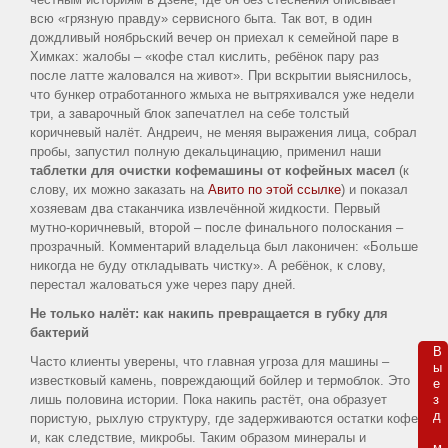
информация
всю «грязную правду» сервисного быта. Так вот, в один
дождливый ноябрьский вечер он приехал к семейной паре в
Статьи
Химках: жалобы – «кофе стал кислить, ребёнок пару раз
о
после латте жаловался на живот». При вскрытии выяснилось,
что бункер отработанного жмыха не вытряхивался уже недели
воде
три, а заварочный блок запечатлел на себе толстый
коричневый налёт. Андреич, не меняя выражения лица, собрал
пробы, запустил полную декальцинацию, применил наши
Карта
таблетки для очистки кофемашины от кофейных масел
(к
сайта
слову, их можно заказать на
Авито по этой ссылке
) и показал
хозяевам два стаканчика извлечённой жидкости. Первый
мутно-коричневый, второй – после финального полоскания –
прозрачный. Комментарий владельца был лаконичен: «Больше
никогда не буду откладывать чистку». А ребёнок, к слову,
перестал жаловаться уже через пару дней.
Не только налёт: как накипь превращается в губку для
бактерий
В

Часто клиенты уверены, что главная угроза для машины –
ы

известковый камень, повреждающий бойлер и термоблок. Это
е

лишь половина истории. Пока накипь растёт, она образует
з

д 

пористую, рыхлую структуру, где задерживаются остатки кофе
и, как следствие, микробы. Таким образом минералы и
м
