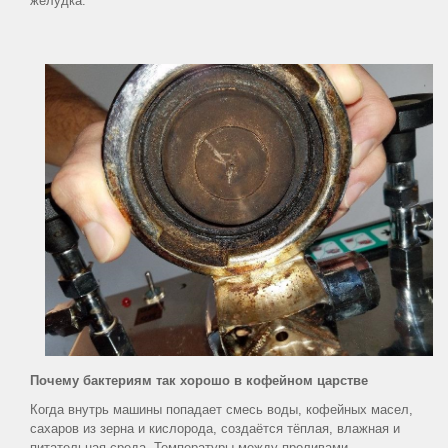
желудка.
ИНТЕРЕСНОЕ
ТУТ
Публикации о
кофе и чае
Магазин
премиального
кофе
Кофе
в
зернах
Кофе
молотый
для
френч
Почему бактериям так хорошо в кофейном царстве
пресса
Когда внутрь машины попадает смесь воды, кофейных масел,
сахаров из зерна и кислорода, создаётся тёплая, влажная и
Кофе
питательная среда. Температуры между проливами