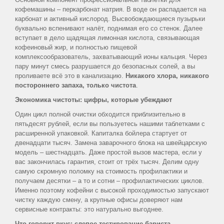
кофемашины – перкарбонат натрия. В воде он распадается на
карбонат и активный кислород. Высвобождающиеся пузырьки
буквально вспенивают налёт, поднимая его со стенок. Далее
вступает в дело щадящая лимонная кислота, связывающая
кофеиновый жир, и полностью пищевой
комплексообразователь, захватывающий ионы кальция. Через
пару минут смесь разрушается до безопасных солей, а вы
проливаете всё это в канализацию.
Никакого хлора, никакого
постороннего запаха, только чистота
.
Экономика чистоты: цифры, которые убеждают
Один цикл полной очистки обходится приблизительно в
пятьдесят рублей, если вы пользуетесь нашими таблетками с
расширенной упаковкой. Капиталка бойлера стартует от
двенадцати тысяч. Замена заварочного блока на швейцарскую
модель – шестнадцать. Даже простой вызов мастера, если у
вас закончилась гарантия, стоит от трёх тысяч. Делим одну
самую скромную поломку на стоимость профилактики и
получаем десятки – а то и сотни – профилактических циклов.
Именно поэтому кофейни с высокой проходимостью запускают
чистку каждую смену, а крупные офисы доверяют нам
сервисные контракты: это натурально выгоднее.
Что говорит вкус: слепое тестирование бариста