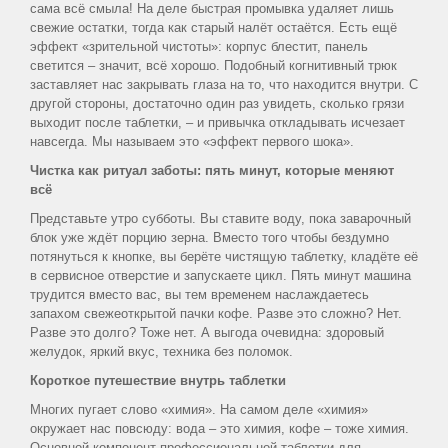
сама всё смыла! На деле быстрая промывка удаляет лишь
свежие остатки, тогда как старый налёт остаётся. Есть ещё
эффект «зрительной чистоты»: корпус блестит, панель
светится – значит, всё хорошо. Подобный когнитивный трюк
заставляет нас закрывать глаза на то, что находится внутри. С
другой стороны, достаточно один раз увидеть, сколько грязи
выходит после таблетки, – и привычка откладывать исчезает
навсегда. Мы называем это «эффект первого шока».
Чистка как ритуал заботы: пять минут, которые меняют
всё
Представьте утро субботы. Вы ставите воду, пока заварочный
блок уже ждёт порцию зерна. Вместо того чтобы бездумно
потянуться к кнопке, вы берёте чистящую таблетку, кладёте её
в сервисное отверстие и запускаете цикл. Пять минут машина
трудится вместо вас, вы тем временем наслаждаетесь
запахом свежеоткрытой пачки кофе. Разве это сложно? Нет.
Разве это долго? Тоже нет. А выгода очевидна: здоровый
желудок, яркий вкус, техника без поломок.
Короткое путешествие внутрь таблетки
Многих пугает слово «химия». На самом деле «химия»
окружает нас повсюду: вода – это химия, кофе – тоже химия.
Основной компонент профессиональной таблетки для