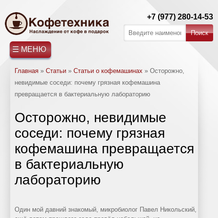
+7 (977) 280-14-53
☰ МЕНЮ
Главная
»
Статьи
»
Статьи о кофемашинах
»
Осторожно,
невидимые соседи: почему грязная кофемашина
превращается в бактериальную лабораторию
Осторожно, невидимые
СТАТЬИ
ГЛАВНАЯ
КОФЕМАШИНЫ
РЕМОНТ
АРЕНДА
ФИЛЬТРЫ
О
КОНТАКТЫ
соседи: почему грязная
Saeco
Ремонт
Обслуживание
Статьи
кофемашина превращается
КОФЕМАШИН
КОФЕМАШИН
ВОДЫ
КОМПАНИИ
кофемашин
пурифайеров
о
Jura
в бактериальную
Saeco
чае
Nivona
лабораторию
Ремонт
Статьи
WMF
кофемашин
о
Gaggia
Jura
кофемашинах
Один мой давний знакомый, микробиолог Павел Никольский,
Franke