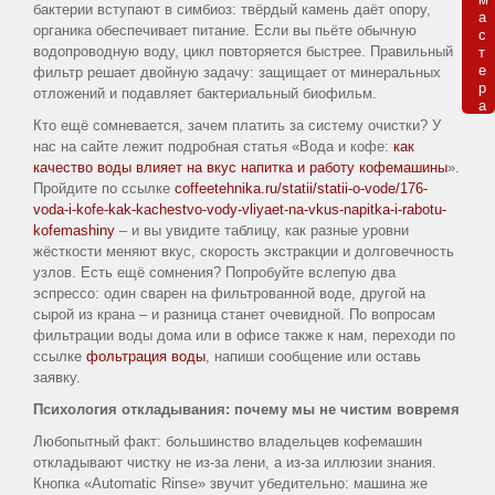
бактерии вступают в симбиоз: твёрдый камень даёт опору,
а

органика обеспечивает питание. Если вы пьёте обычную
с

водопроводную воду, цикл повторяется быстрее. Правильный
т

е

фильтр решает двойную задачу: защищает от минеральных
р

отложений и подавляет бактериальный биофильм.
а
Кто ещё сомневается, зачем платить за систему очистки? У
нас на сайте лежит подробная статья «Вода и кофе:
как
качество воды влияет на вкус напитка и работу кофемашины
».
Пройдите по ссылке
coffeetehnika.ru/statii/statii-o-vode/176-
voda-i-kofe-kak-kachestvo-vody-vliyaet-na-vkus-napitka-i-rabotu-
kofemashiny
– и вы увидите таблицу, как разные уровни
жёсткости меняют вкус, скорость экстракции и долговечность
узлов. Есть ещё сомнения? Попробуйте вслепую два
эспрессо: один сварен на фильтрованной воде, другой на
сырой из крана – и разница станет очевидной. По вопросам
фильтрации воды дома или в офисе также к нам, переходи по
ссылке
фольтрация воды
, напиши сообщение или оставь
заявку.
Психология откладывания: почему мы не чистим вовремя
Любопытный факт: большинство владельцев кофемашин
откладывают чистку не из-за лени, а из-за иллюзии знания.
Кнопка «Automatic Rinse» звучит убедительно: машина же