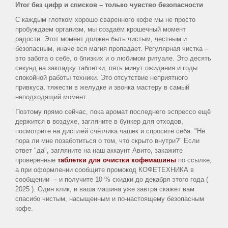
Итог без цифр и списков – только чувство безопасности
С каждым глотком хорошо сваренного кофе мы не просто
пробуждаем организм, мы создаём крошечный момент
радости. Этот момент должен быть чистым, честным и
безопасным, иначе вся магия пропадает. Регулярная чистка –
это забота о себе, о близких и о любимом ритуале. Это десять
секунд на закладку таблетки, пять минут ожидания и годы
спокойной работы техники. Это отсутствие неприятного
привкуса, тяжести в желудке и звонка мастеру в самый
неподходящий момент.
Поэтому прямо сейчас, пока аромат последнего эспрессо ещё
держится в воздухе, загляните в бункер для отходов,
посмотрите на дисплей счётчика чашек и спросите себя: "Не
пора ли мне позаботиться о том, что скрыто внутри?" Если
ответ "да", загляните на наш аккаунт Авито, закажите
проверенные
таблетки для очистки кофемашины
по ссылке,
а при оформлении сообщите промокод КОФЕТЕХНИКА в
сообщении – и получите 10 % скидки до декабря этого года (
2025 ). Один клик, и ваша машина уже завтра скажет вам
спасибо чистым, насыщенным и по-настоящему безопасным
кофе.