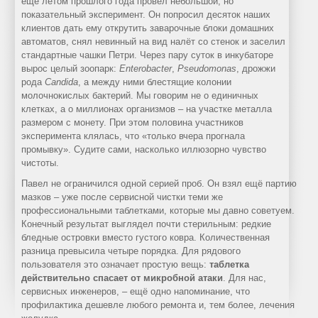
ещё летом прошлого года провёл небольшой, но
Ремонт
Статьи
Caffitaly
показательный эксперимент. Он попросил десяток наших
кофемашин
о
La
клиентов дать ему открутить заварочные блоки домашних
Gaggia
кофе
автоматов, снял невинный на вид налёт со стенок и заселил
Cimbali
стандартные чашки Петри. Через пару суток в инкубаторе
Ремонт
Справочная
Schaerer
вырос целый зоопарк:
Enterobacter
,
Pseudomonas
, дрожжи
кофемашин
информация
рода
Candida
, а между ними блестящие колонии
молочнокислых бактерий. Мы говорим не о единичных
Franke
Статьи
клетках, а о миллионах организмов – на участке металла
Ремонт
о
размером с монету. При этом половина участников
кофемашин
воде
эксперимента клялась, что «только вчера прогнала
промывку». Судите сами, насколько иллюзорно чувство
Delonghi
чистоты.
Обслуживание
Павел не ограничился одной серией проб. Он взял ещё партию
кофемашин
мазков – уже после сервисной чистки теми же
Наши
профессиональными таблетками, которые мы давно советуем.
Конечный результат выглядел почти стерильным: редкие
цены
бледные островки вместо густого ковра. Количественная
на
разница превысила четыре порядка. Для рядового
пользователя это означает простую вещь:
таблетка
ремонт
действительно спасает от микробной атаки
. Для нас,
кофемашин
сервисных инженеров, – ещё одно напоминание, что
профилактика дешевле любого ремонта и, тем более, лечения