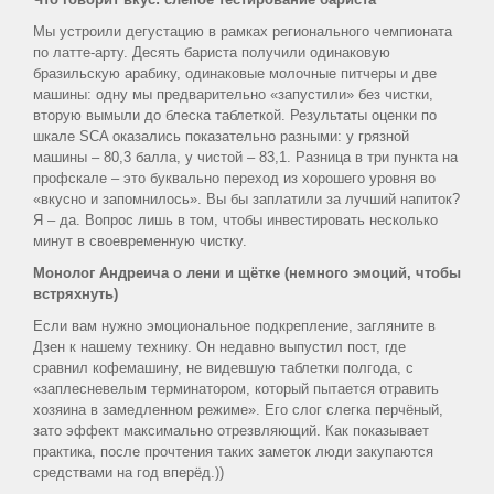
Мы устроили дегустацию в рамках регионального чемпионата
по латте-арту. Десять бариста получили одинаковую
бразильскую арабику, одинаковые молочные питчеры и две
машины: одну мы предварительно «запустили» без чистки,
вторую вымыли до блеска таблеткой. Результаты оценки по
шкале SCA оказались показательно разными: у грязной
машины – 80,3 балла, у чистой – 83,1. Разница в три пункта на
профскале – это буквально переход из хорошего уровня во
«вкусно и запомнилось». Вы бы заплатили за лучший напиток?
Я – да. Вопрос лишь в том, чтобы инвестировать несколько
минут в своевременную чистку.
Монолог Андреича о лени и щётке (немного эмоций, чтобы
встряхнуть)
Если вам нужно эмоциональное подкрепление, загляните в
Дзен к нашему технику. Он недавно выпустил пост, где
сравнил кофемашину, не видевшую таблетки полгода, с
«заплесневелым терминатором, который пытается отравить
хозяина в замедленном режиме». Его слог слегка перчёный,
зато эффект максимально отрезвляющий. Как показывает
практика, после прочтения таких заметок люди закупаются
средствами на год вперёд.))