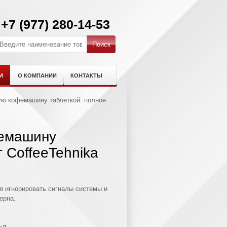
+7 (977) 280-14-53
И
О КОМПАНИИ
КОНТАКТЫ
ую кофемашину таблеткой: полное
фемашину
т CoffeeTehnika
зя игнорировать сигналы системы и
ерна.