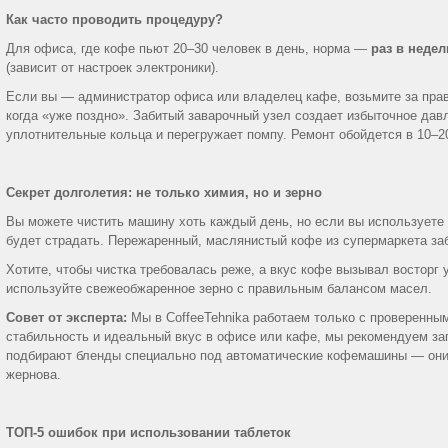
Как часто проводить процедуру?
Для офиса, где кофе пьют 20–30 человек в день, норма —
раз в неде
(зависит от настроек электроники).
Если вы — администратор офиса или владелец кафе, возьмите за прави
когда «уже поздно». Забитый заварочный узел создает избыточное дав
уплотнительные кольца и перегружает помпу. Ремонт обойдется в 10–20
Секрет долголетия: не только химия, но и зерно
Вы можете чистить машину хоть каждый день, но если вы используете 
будет страдать. Пережаренный, маслянистый кофе из супермаркета заб
Хотите, чтобы чистка требовалась реже, а вкус кофе вызывал восторг 
используйте свежеобжаренное зерно с правильным балансом масел.
Совет от эксперта:
Мы в CoffeeTehnika работаем только с проверенным
стабильность и идеальный вкус в офисе или кафе, мы рекомендуем за
подбирают бленды специально под автоматические кофемашины — они 
жернова.
ТОП-5 ошибок при использовании таблеток