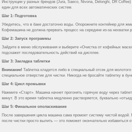
Инструкции у разных брендов (Jura, Saeco, Nivona, Delonghi,
DR
Coffee
)
един для всех автоматических систем.
Шаг 1: Подготовка
Убедитесь, что в баке достаточно воды. Опорожните контейнер для жм
Кофемашина не должна прервать процесс на середине из-за нехватки р
Шаг 2: Запуск программы
Зайдите в меню обслуживания и выберите «Очистка от кофейных масел
подскажет последовательность действий на дисплее.
Шаг 3: Закладка таблетки
Внимание!
Таблетка кладется либо в специальный отсек для молотого 
специальное отверстие для чистки. Никогда не бросайте таблетку в бун
Шаг 4: Цикл промывки
Нажмите «Старт». Машина начнет прогонять горячую воду через таблетк
минут. В это время таблетка медленно растворяется, буквально «отъед
Шаг 5: Финальное ополаскивание
После завершения цикла машина сама промоет систему чистой водой.
после чистки просто вылить — это поможет окончательно избавиться о