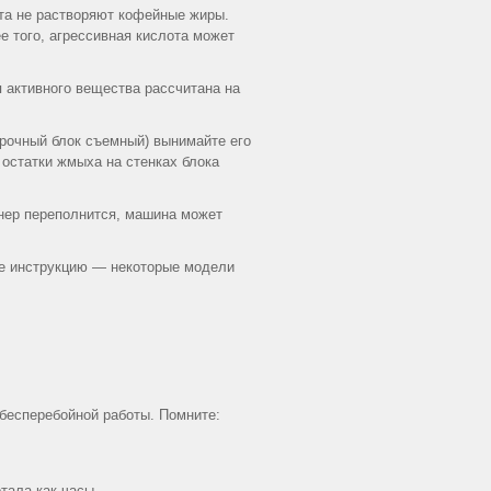
та не растворяют кофейные жиры.
е того, агрессивная кислота может
 активного вещества рассчитана на
.
арочный блок съемный) вынимайте его
 остатки жмыха на стенках блока
нер переполнится, машина может
те инструкцию — некоторые модели
 бесперебойной работы. Помните:
тала как часы.