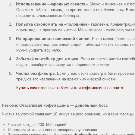
1.
Использование «народных средств».
Уксус и лимонная кисло
Они могут убрать накипь, но против масел они бессильны. Боле
повредить алюминиевые бойлеры.
2.
Попытка сэкономить на «половинке» таблетки.
Концентрация
объем воды в программе чистки. Меньше доза
-
хуже результат
3.
Игнорирование механической чистки.
Раз в месяц (если зав
и промывайте под проточной водой. Таблетка чистит каналы, но
нужно убирать вручную.
4.
Забытый контейнер для жмыха.
Если во время чистки контей
выдать ошибку и «зависнуть» в сервисном режиме.
5.
Чистка без фильтра.
Если у вас стоит фильтр в баке, проверь
требуют его извлечения на время химической очистки.
Купить качественные таблетки для кофемашины на авито
Резюме: Счастливая кофемашина — довольный босс
Чистка таблеткой занимает 10 минут вашего времени, но дарит месяцы
Чистим каждые 200–500 порций.
Используем только специализированную химию.
Заказываем качественный кофе на
drinkdaily.ru
, чтобы машина рабо