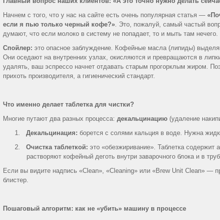
Главный вопрос наших клиентов: «А это точно нужно делать сейча
Начнем с того, что у нас на сайте есть очень популярная статья —
«По
если я пью только черный кофе?»
. Это, пожалуй, самый частый воп
думают, что если молоко в систему не попадает, то и мыть там нечего.
Спойлер:
это опасное заблуждение. Кофейные масла (липиды) выделяю
Они оседают на внутренних узлах, окисляются и превращаются в липки
удалять, ваш эспрессо начнет отдавать старым прогорклым жиром. Поэ
прихоть производителя, а гигиенический стандарт.
Что именно делает таблетка для чистки?
Многие путают два разных процесса:
декальцинацию
(удаление накип
1.
Декальцинация:
борется с солями кальция в воде. Нужна жидк
2.
Очистка таблеткой:
это «обезжиривание». Таблетка содержит 
растворяют кофейный деготь внутри заварочного блока и в труб
Если вы видите надпись «Clean», «Cleaning» или «Brew Unit Clean» — 
блистер.
Пошаговый алгоритм: как не «убить» машину в процессе