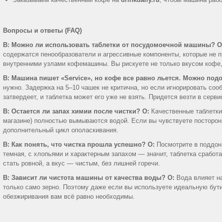
Вопросы и ответы (FAQ)
В: Можно ли использовать таблетки от посудомоечной машины?
О
содержатся пенообразователи и агрессивные компоненты, которые не п
внутренними узлами кофемашины. Вы рискуете не только вкусом кофе,
В: Машина пишет «Service», но кофе все равно льется. Можно под
нужно. Задержка на 5–10 чашек не критична, но если игнорировать со
затвердеет, и таблетка может его уже не взять. Придется везти в серви
В: Остается ли запах химии после чистки?
О:
Качественные таблетки 
магазине) полностью вымываются водой. Если вы чувствуете посторонн
дополнительный цикл ополаскивания.
В: Как понять, что чистка прошла успешно?
О:
Посмотрите в поддон 
темная, с хлопьями и характерным запахом — значит, таблетка сработ
стать ровной, а вкус — чистым, без лишней горечи.
В: Зависит ли чистота машины от качества воды?
О:
Вода влияет на
только само зерно. Поэтому даже если вы используете идеальную бут
обезжиривания вам всё равно необходимы.