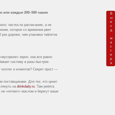
лю или каждые 200–500 чашек
В

ы

е

ло: чистка по расписанию, а не
з

ление, которое со временем рвет
д 

 раз дороже, чем упаковка таблеток.
м

а

с

т

е

«мусорное» зерно, она все равно
р

ивает систему в разы быстрее.
а
у коллег и клиентов? Секрет прост —
и поставщиками. Для тех, кто ценит
глянуть на
drinkdaily.ru
. Там ребята
не «потеют» маслом и берегут ваши