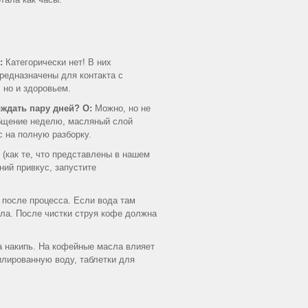
:
Категорически нет! В них
редназначены для контакта с
 но и здоровьем.
ождать пару дней?
О:
Можно, но не
общение неделю, масляный слой
с на полную разборку.
(как те, что представлены в нашем
ий привкус, запустите
после процесса. Если вода там
ала. После чистки струя кофе должна
 накипь. На кофейные масла влияет
илированную воду, таблетки для