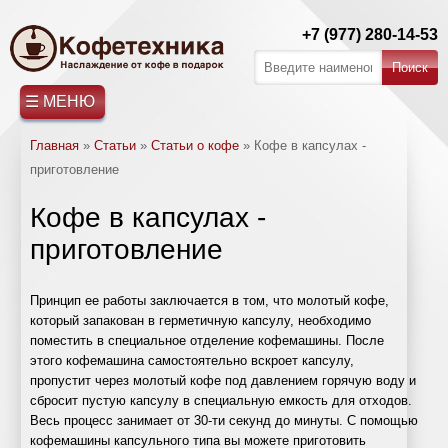
+7 (977) 280-14-53
☰ МЕНЮ
Главная
»
Статьи
»
Статьи о кофе
»
Кофе в капсулах -
приготовление
Кофе в капсулах -
приготовление
Принцип ее работы заключается в том, что молотый кофе,
который запакован в герметичную капсулу, необходимо
поместить в специальное отделение кофемашины. После
этого кофемашина самостоятельно вскроет капсулу,
пропустит через молотый кофе под давлением горячую воду и
СТАТЬИ
ГЛАВНАЯ
КОФЕМАШИНЫ
РЕМОНТ
АРЕНДА
ФИЛЬТРЫ
О
КОНТАКТЫ
сбросит пустую капсулу в специальную емкость для отходов.
Весь процесс занимает от 30-ти секунд до минуты. С помощью
Saeco
Ремонт
Обслуживание
Статьи
кофемашины капсульного типа вы можете приготовить
КОФЕМАШИН
КОФЕМАШИН
ВОДЫ
КОМПАНИИ