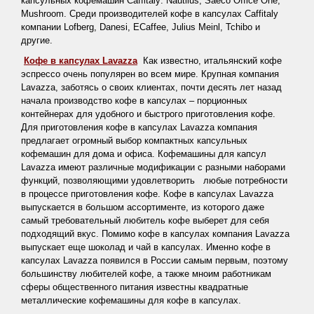
капсульных кофемашин
Caffitaly
:
Nautilus
,
Saeco
Office
One
,
Mushroom
. Среди производителей кофе в капсулах
Caffitaly
компании
Lofberg
,
Danesi
,
ECaffee
,
Julius
Meinl
,
Tchibo
и
другие.
Кофе в капсулах
Lavazza
Как известно, итальянский кофе
эспрессо очень популярен во всем мире. Крупная компания
Lavazza
, заботясь о своих клиентах, почти десять лет назад
начала производство кофе в капсулах – порционных
контейнерах для удобного и быстрого приготовления кофе.
Для приготовления кофе в капсулах
Lavazza
компания
предлагает огромный выбор компактных капсульных
кофемашин для дома и офиса. Кофемашины для капсул
Lavazza
имеют различные модификации с разными наборами
функций, позволяющими удовлетворить любые потребности
в процессе приготовления кофе. Кофе в капсулах
Lavazza
выпускается в большом ассортименте, из которого даже
самый требовательный любитель кофе выберет для себя
подходящий вкус. Помимо кофе в капсулах компания
Lavazza
выпускает еще шоколад и чай в капсулах. Именно кофе в
капсулах
Lavazza
появился в России самым первым, поэтому
большинству любителей кофе, а также мноим работникам
сферы общественного питания известны квадратные
металлические кофемашины для кофе в капсулах.