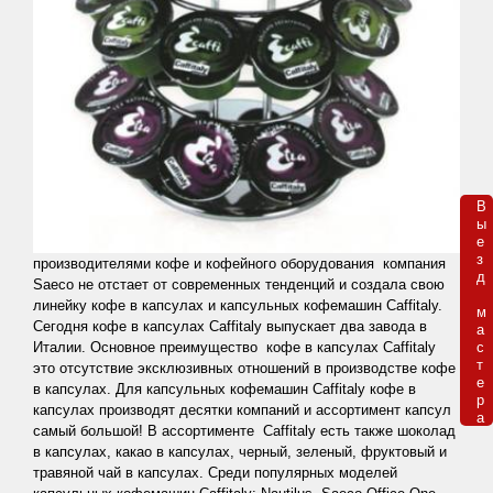
В

ы

е

з

производителями кофе и кофейного оборудования компания
д 

Saeco
не отстает от современных тенденций и создала свою
линейк
у кофе в капсулах и капсульных кофемашин
Caffitaly
.
м

Сегодня кофе в капсулах
Caffitaly
выпускает два завода в
а

Италии. Основное преимущество кофе в капсулах
Caffitaly
с

т

это отсутствие эксклюзивных отношений в производстве кофе
е

в капсулах. Для капсульных кофемашин
Caffitaly
кофе в
р

капсулах производят десятки компаний и ассортимент капсул
а
самый большой! В ассортименте
Caffitaly
есть также шоколад
в капсулах, какао в капсулах, черный, зеленый, фруктовый и
травяной чай в капсулах. Среди популярных моделей