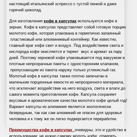
кофемашин
пурифайеров
о
Jura
настоящий итальянский эспрессо с густой пенкой и даже
горячий шоколад.
Saeco
чае
Nivona
Ремонт
Статьи
WMF
Для изготовления
кофе в капсулах
используется
кофе в
кофемашин
о
зернах
. Кофе в капсулах представляет собой готовую порцию
Gaggia
молотого кофе, которая упакована в герметично запаянный
Jura
кофемашинах
Franke
пластиковый или алюминиевый контейнер. Как известно,
Ремонт
Статьи
Caffitaly
главный враг кофе свет и воздух. Под воздействием света и
кофемашин
о
кислорода кофе окисляется и теряет вкус и аромат за пару
La
дней. Поэтому зерновой кофе упаковывается под вакуумом в
Gaggia
кофе
Cimbali
плотные непрозрачные пакеты с односторонним клапаном,
Ремонт
Справочная
Schaerer
пропускающим из пакета наружу только углекислый газ.
кофемашин
информация
Молотый
кофе в капсулах
также плотно запечатан в
маленькие порционные емкости из непрозрачного материала,
Franke
Статьи
что исключает воздействие на него воздуха, света и влаги до
Ремонт
о
самого момента приготовления кофе. Капсула сохраняет
кофемашин
воде
вкусовые и ароматические качества молотого кофе целый год!
Вариант капсулы из алюминия является экологически
Delonghi
безвредным, так как сам алюминий не опасен для здоровья
Обслуживание
человека и к тому же он легко подвергается переработке.
кофемашин
Преимущества кофе в капсулах
очевидны, это и удобство в
Наши
использовании: не нужно самому молоть кофе, отмерять