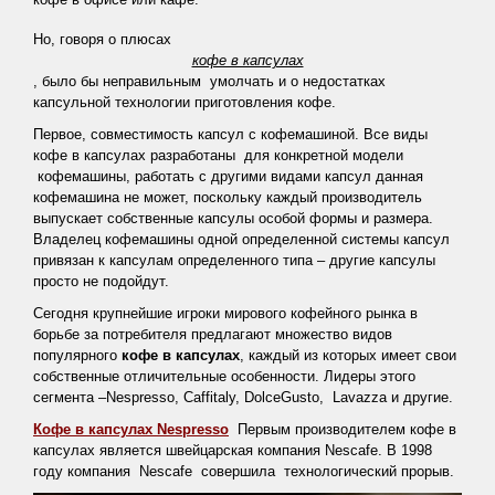
кофе
Статьи
Но, говоря о плюсах
кофе в капсулах
о
, было бы неправильным умолчать и о недостатках
кофемашинах
капсульной технологии приготовления кофе.
Справочная
Первое, совместимость капсул с кофемашиной. Все виды
кофе в капсулах разработаны для конкретной модели
информация
кофемашины, работать с другими видами капсул данная
Статьи
кофемашина не может, поскольку каждый производитель
выпускает собственные капсулы особой формы и размера.
о
Владелец кофемашины одной определенной системы капсул
воде
привязан к капсулам определенного типа – другие капсулы
просто не подойдут.
Сегодня крупнейшие игроки мирового кофейного рынка в
Карта
борьбе за потребителя предлагают множество видов
сайта
популярного
кофе в капсулах
, каждый из которых имеет свои
собственные отличительные особенности.
Лидеры этого
сегмента –Nespresso, Caffitaly, DolceGusto, Lavazza и другие
.
Кофе в капсулах
Nespresso
Первым производителем кофе в
капсулах является швейцарская компания Nescafe. В 1998
году компания Nescafe совершила технологический прорыв.