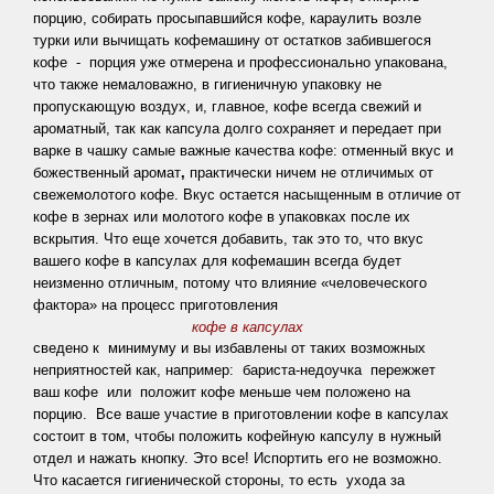
цены
порцию, собирать просыпавшийся кофе, караулить возле
на
турки или вычищать кофемашину от остатков забившегося
кофе - порция уже отмерена и профессионально упакована,
ремонт
что также немаловажно, в гигиеничную упаковку не
кофемашин
пропускающую воздух, и, главное, кофе всегда свежий и
ароматный, так как капсула долго сохраняет и передает при
варке в чашку самые важные качества кофе: отменный вкус и
ИНТЕРЕСНОЕ
божественный аромат
,
практически ничем не отличимых от
ТУТ
свежемолотого кофе.
Вкус остается насыщенным в отличие от
Публикации о
кофе в зернах или молотого кофе в упаковках после их
кофе и чае
вскрытия
. Что еще хочется добавить, так это то, что вкус
Магазин
вашего кофе в капсулах для кофемашин всегда будет
премиального
неизменно отличным, потому что влияние «человеческого
кофе
фактора» на процесс приготовления
кофе в капсулах
сведено к минимуму и вы избавлены от таких возможных
неприятностей как, например: бариста-недоучка пережжет
Кофе
ваш кофе или положит кофе меньше чем положено на
в
порцию. Все ваше участие в приготовлении кофе в капсулах
состоит в том, чтобы положить кофейную капсулу в нужный
зернах
отдел и нажать кнопку. Это все!
Испортить его не возможно.
Кофе
Что касается гигиенической стороны, то есть ухода за