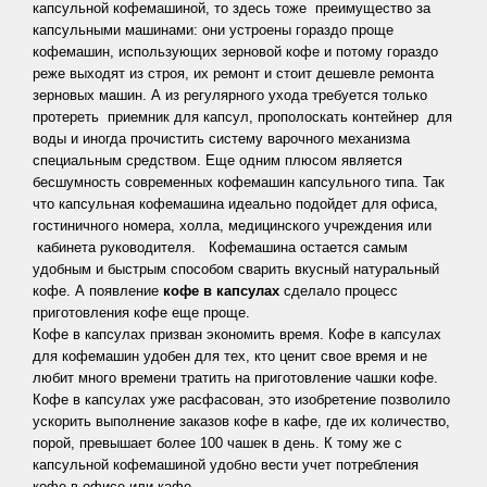
капсульной кофемашиной, то здесь тоже преимущество за
молотый
капсульными машинами: они устроены гораздо проще
для
кофемашин, использующих зерновой кофе и потому гораздо
френч
реже выходят из строя, их ремонт и стоит дешевле ремонта
зерновых машин. А из регулярного ухода требуется только
пресса
протереть приемник для капсул, прополоскать контейнер для
Кофе
воды и иногда прочистить систему варочного механизма
специальным средством. Еще одним плюсом является
в
бесшумность современных кофемашин капсульного типа. Так
капсулах
что капсульная кофемашина идеально подойдет для офиса,
Nespresso
гостиничного номера, холла, медицинского учреждения или
кабинета руководителя.
Кофемашина остается самым
удобным и быстрым способом сварить вкусный натуральный
кофе. А появление
кофе в капсулах
сделало процесс
РУБРИКИ
приготовления кофе еще проще.
Кофе в капсулах призван экономить время. Кофе в капсулах
Статьи
для кофемашин удобен для тех, кто ценит свое время и не
о
любит много времени тратить на приготовление чашки кофе.
чае
Кофе в капсулах уже расфасован, это изобретение позволило
ускорить выполнение заказов кофе в кафе, где их количество,
Статьи
порой, превышает более 100 чашек в день. К тому же с
о
капсульной кофемашиной
удобно вести учет потребления
кофе в офисе или кафе.