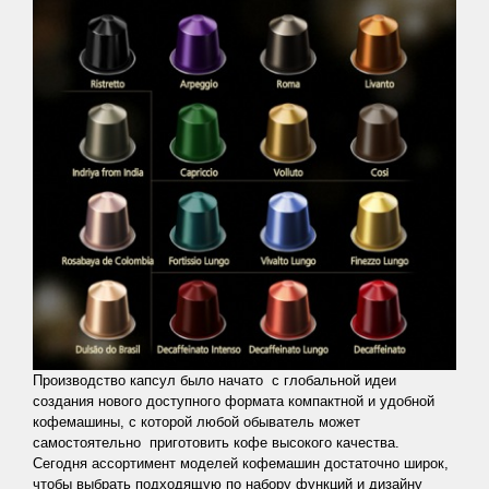
Производство капсул было начато с глобальной идеи
создания нового доступного формата компактной и удобной
кофемашины, с которой любой обыватель может
самостоятельно приготовить кофе высокого качества.
Сегодня ассортимент моделей кофемашин достаточно широк,
чтобы выбрать подходящую по набору функций и дизайну