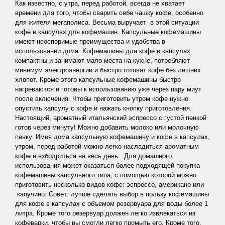
Как известно, с утра, перед работой, всегда не хватает
времени для того, чтобы сварить себе чашку кофе, особенно
для жителя мегаполиса. Весьма выручает в этой ситуации
кофе в капсулах для кофемашин. Капсульные кофемашины
имеют неоспоримые преимущества и удобства в
использовании дома. Кофемашины для кофе в капсулах
компактны и занимают мало места на кухне, потребляют
минимум электроэнергии и быстро готовят кофе без лишних
хлопот. Кроме этого капсульные кофемашины быстро
нагреваются и готовы к использованию уже через пару миут
после включения. Чтобы приготовить утром кофе нужно
опустить капсулу с кофе и нажать кнопку приготовления.
Настоящий, ароматный итальянский эспрессо с густой пенкой
готов через минуту! Можно добавить молоко или молочную
пенку. Имея дома капсульную кофемашину и кофе в капсулах,
утром, перед работой можно легко насладиться ароматным
кофе и взбодриться на весь день.
Для домашного
использования может оказаться более подходящей покупка
кофемашины капсульного типа, с помощью которой можно
приготовить несколько видов кофе: эспрессо, американо или
капучино. Совет: лучше сделать выбор в пользу кофемашины
для кофе в капсулах с объемом резервуара для воды более 1
литра. Кроме того резервуар должен легко извлекаться из
кофеварки, чтобы вы смогли легко промыть его. Кроме того,