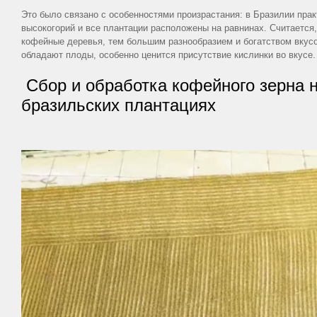
в
Это было связано с особенностями произрастания: в Бразилии прак
зернах
высокогорий и все плантации расположены на равнинах. Считается
кофейные деревья, тем большим разнообразием и богатством вкус
Кофе
обладают плоды, особенно ценится присутствие кислинки во вкусе
молотый
Сбор и обработка кофейного зерна 
для
бразильских плантациях
френч
пресса
Кофе
в
капсулах
Nespresso
РУБРИКИ
Статьи
о
чае