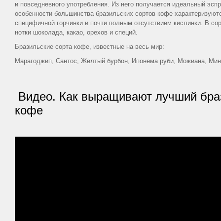
и повседневного употребления. Из него получается идеальный эсп
особенности большинства бразильских сортов кофе характеризуют
специфичной горчинки и почти полным отсутствием кислинки. В со
нотки шоколада, какао, орехов и специй.
Бразильские сорта кофе, известные на весь мир:
Марагоджип, Сантос, Желтый бурбон, Ипонема руби, Можиана, Мин
Видео. Как выращивают лучший бра
кофе