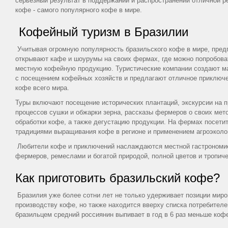
серьезный результат в поддержании и распространении отличной р
кофе - самого популярного кофе в мире.
Кофейный туризм в Бразилии
Учитывая огромную популярность бразильского кофе в мире, пре
открывают кафе и шоурумы на своих фермах, где можно попробоват
местную кофейную продукцию. Туристические компании создают м
с посещением кофейных хозяйств и предлагают отличное приключ
кофе всего мира.
Туры включают посещение исторических плантаций, экскурсии на п
процессов сушки и обжарки зерна, рассказы фермеров о своих ме
обработки кофе, а также дегустацию продукции. На фермах посети
традициями выращивания кофе в регионе и применением агроэколо
Любители кофе и приключений наслаждаются местной гастрономи
фермеров, ремеслами и богатой природой, полной цветов и тропич
Как приготовить бразильский кофе?
Бразилия уже более сотни лет не только удерживает позиции миро
производству кофе, но также находится вверху списка потребител
бразильцем средний россиянин выпивает в год в 6 раз меньше кофе, 