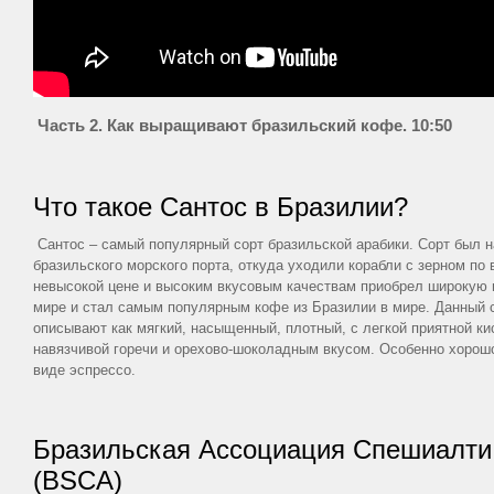
Часть 2. Как выращивают бразильский кофе. 10:50
Что такое Сантос в Бразилии?
Сантос – самый популярный сорт бразильской арабики. Сорт был 
бразильского морского порта, откуда уходили корабли с зерном по
невысокой цене и высоким вкусовым качествам приобрел широкую 
мире и стал самым популярным кофе из Бразилии в мире. Данный 
описывают как мягкий, насыщенный, плотный, с легкой приятной ки
навязчивой горечи и орехово-шоколадным вкусом. Особенно хорошо
виде эспрессо.
Бразильская Ассоциация Спешиалт
(BSCA)