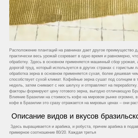
Статьи
о
кофе
Статьи
о
Расположение плантаций на равнинах дает другое преимущество 
кофемашинах
практически весь урожай созревает в одно время и равномерно, что
Справочная
обработку. Здесь в основном применяется машинный сбор урожая, а
дорогой труд, который используется в других странах с гористым
информация
обработка зерна в основном применяется сухая, более дешевая че
Статьи
способствует сухой климат. Кофейные зерна сушат под солнцем в 
недель, затем снимают с них шелуху и отправляют на переработку
о
факторы формируют цену готового зерна, выгодно отличающую Бра
воде
Влияние Бразилии на стоимость кофе на мировом рынке огромно, 
кофе в Бразилии это сразу отражается на мировых ценах – они рас
Описание видов и вкусов бразильск
Карта
сайта
Здесь выращивается и арабика, и робуста, причем арабика в под
примерное соотношение 80/20. Каждая третья