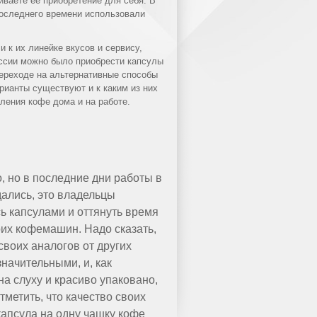
ваете ее приобретение для себя. В
оследнего времени использовали
 к их линейке вкусов и сервису,
оссии можно было приобрести капсулы
переходе на альтернативные способы
рианты существуют и к каким из них
вления кофе дома и на работе.
o, но в последние дни работы в
ались, это владельцы
ь капсулами и оттянуть время
их кофемашин. Надо сказать,
своих аналогов от других
начительными, и, как
 на слуху и красиво упаковано,
метить, что качество своих
капсула на одну чашку кофе