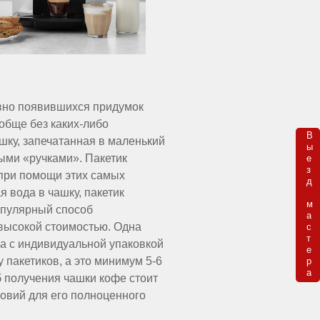
авно появившихся придумок
обще без каких-либо
В

шку, запечатанная в маленький
ы

ыми «ручками». Пакетик
е

з

 при помощи этих самых
д 

я вода в чашку, пакетик
м

опулярный способ
а

 высокой стоимостью. Одна
с

т

на с индивидуальной упаковкой
е

у пакетиков, а это минимум 5-6
р

а
б получения чашки кофе стоит
ловий для его полноценного