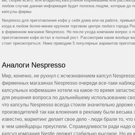
вы, скорее всего, или владелец капсульной кофемашины или рассматри
любом случае данная информация будет полезна людям, которые до п
капсулы фирмы
Nespresso для приготовления кофе у себя дома или на работе, привыкли
когда в любом более-менее крупном торговом центре любого города Р
в фирменном магазине Nespresso. Но после ухода компании вопрос о 
приготовления кофе встал в полный рост. Рассмотрим какие вообще ва
стоит присмотреться. Ниже приводим 5 популярных вариантов пригото
Аналоги Nespresso
Мир, конечно, не рухнул с исчезновением капсул Nespress
фирменных магазинах Nespresso очереди все-таки наблюд
капсульных кофемашин хотели на какое-то время запастис
для решения вопроса по дальнейшему использованию сво
что капсулы Nespresso всегда стоили значительно дороже 
производителей так как вложения в рекламу были весьма з
известно, маркетинг делает свое дело - люди брали то, что
в чем швейцарцы преуспели. Справедливости ради надо от
капсул компания Nestle держит стабильно высокое. Но их 