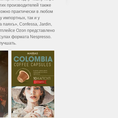
гих производителей также
можно практически в любом
у импортных, так и у
паяхъ», Confessa, Jardin,
тплейсе Ozon представлено
псулах формата Nespresso.
лучшать.