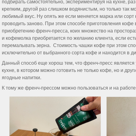
подбирать самостоятельно, экспериментируя на кухне, ра
крепким, другой раз слишком водянистым, но только так м
любимый вкус. Ну опять же если меняется марка или сорт
проводить заново. При этом способе приготовления кофе 
приобретению френч-пресса, коих множество на просторах 
и кофемолка приобретается по желанию клиента, если ест
перемалывать зерна. Стоимость чашки кофе при этом спос
исключительно от выбранного сорта кофе и находится в д
Данный способ еще хорош тем, что френч-пресс являетс
кухне, в котором можно готовить не только кофе, но и друг
ягодные напитки.
К тому же френч-прессом можно пользоваться и на работе